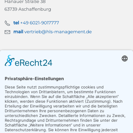
Hanauer Straße 38
63739 Aschaffenburg
tel
+49 6021-9017777
mail
vertrieb@hls-management.de
Newsletteranmeldung
Geben Sie hier Ihre E-Mailadresse ein um sich bei
unseren anzumelden.
E-Mail*
Anmel