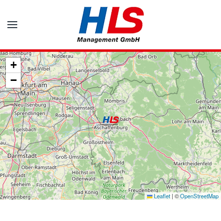
Zum Hauptinhalt springen
+
−
Leaflet
|
©
OpenStreetMap