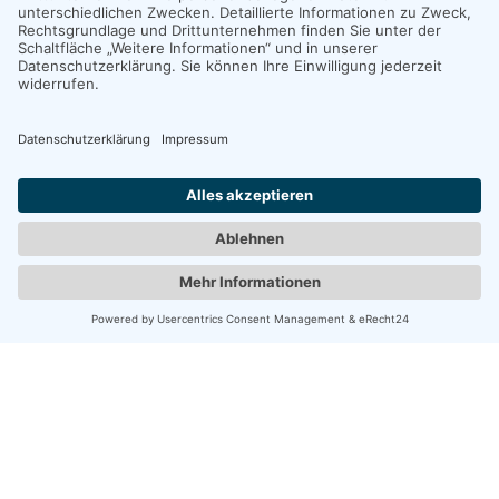
Dienstleistungen
Prozessmanagement
IT-Dienstleistungen
SoftwareServices
GISs
DataServices